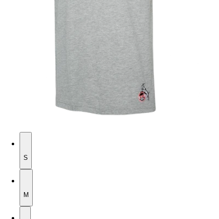
S
S
M
M
L