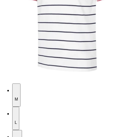
M
M
L
L