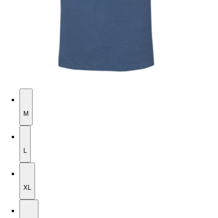
M
M
L
L
XL
XL
2XL