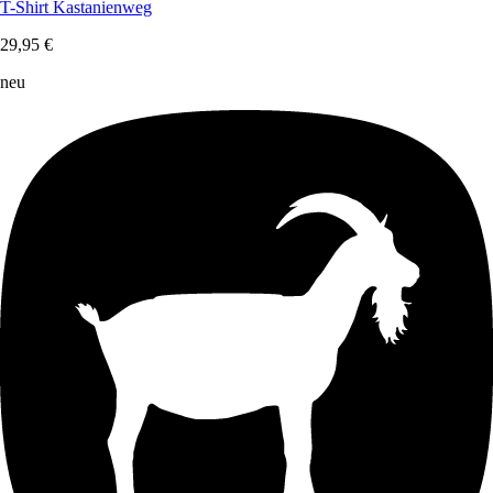
T-Shirt Kastanienweg
29,95 €
neu