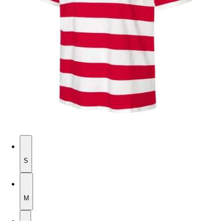
S
S
M
M