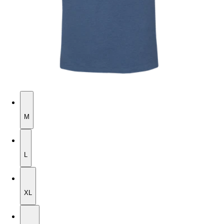
M
M
L
L
XL
XL
2XL