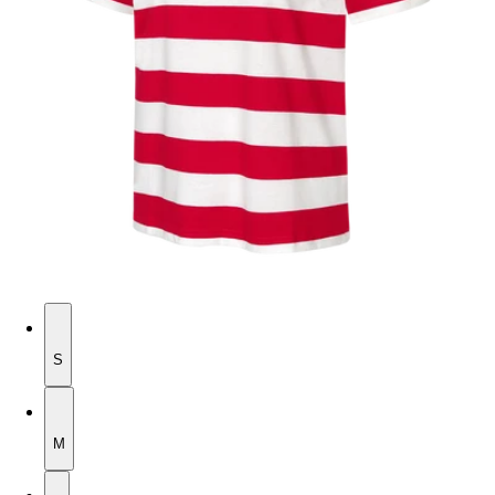
S
S
M
M