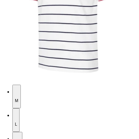
M
M
L
L