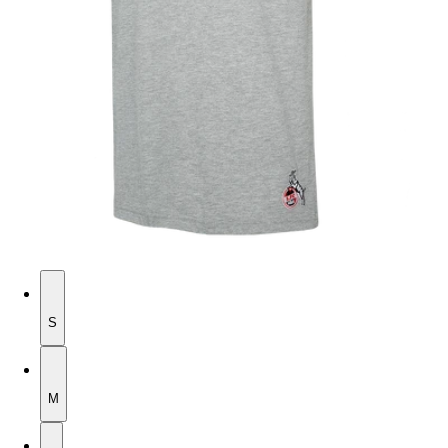
S
S
M
M
L