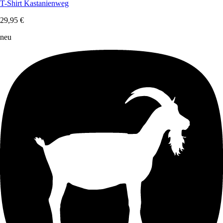
T-Shirt Kastanienweg
29,95 €
neu