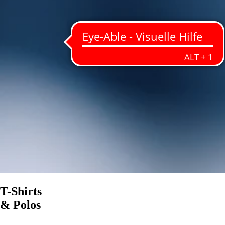
T-Shirts
& Polos