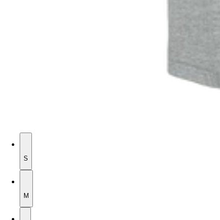
S
S
M
M
L