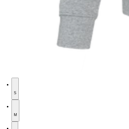
S
S
M
M
L