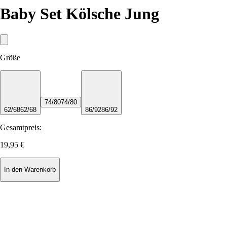
Baby Set Kölsche Jung
Größe
74/80
74/80
62/68
62/68
86/92
86/92
Gesamtpreis:
19,95 €
In den Warenkorb