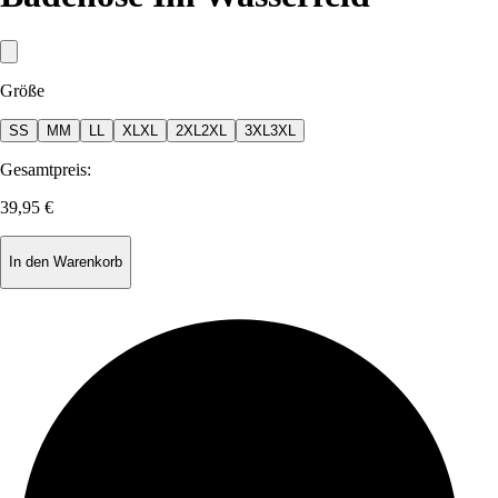
Größe
S
S
M
M
L
L
XL
XL
2XL
2XL
3XL
3XL
Gesamtpreis:
39,95 €
In den Warenkorb