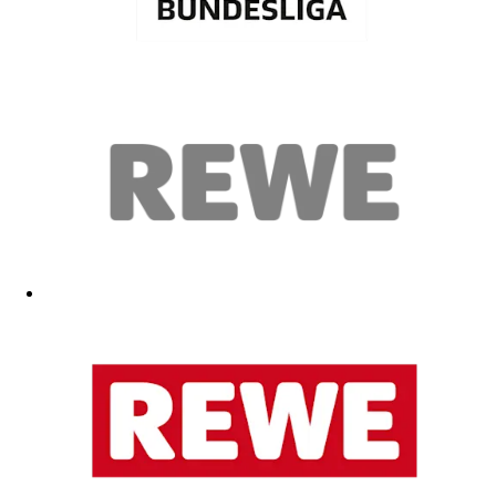
Es war ein Geschenk für meinen Bruder. Er hat die Badehose direkt
angezogen, ist in den Pool gesprungen und war total begeistert! Also
denke ich, dass sowohl die Qualität des Materials als auch der
Tragekomfort TOP sind! Von mir gäbe es 5 Sterne für die unglaublich
schnelle Lieferung:) Vielen Dank!
03.06.2026