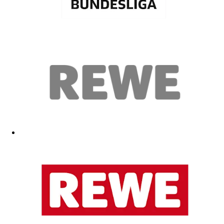
Es war ein Geschenk für meinen Bruder. Er hat die Badehose direkt
angezogen, ist in den Pool gesprungen und war total begeistert! Also
denke ich, dass sowohl die Qualität des Materials als auch der
Tragekomfort TOP sind! Von mir gäbe es 5 Sterne für die unglaublich
schnelle Lieferung:) Vielen Dank!
03.06.2026