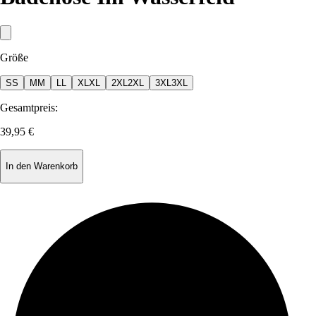
Größe
S
S
M
M
L
L
XL
XL
2XL
2XL
3XL
3XL
Gesamtpreis:
39,95 €
In den Warenkorb