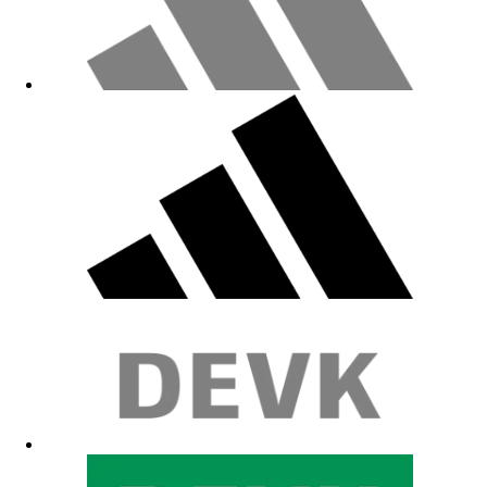
Fällt für XL etwas klein aus im Vergleich zu handelsüblichen T-
Shirts!
10.05.2026