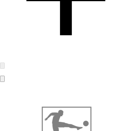
MBA-Solutions GmbH
Gierlichsstraße 26
53840 Troisdorf
info@mba-solutions.de