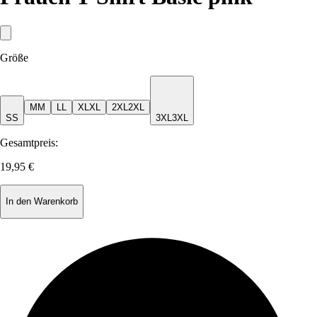
Größe
M
M
L
L
XL
XL
2XL
2XL
S
S
3XL
3XL
Gesamtpreis:
19,95 €
In den Warenkorb