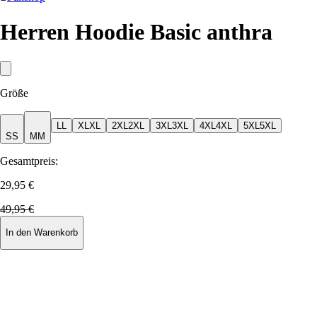
Herren Hoodie Basic anthra
Größe
L
L
XL
XL
2XL
2XL
3XL
3XL
4XL
4XL
5XL
5XL
S
S
M
M
Gesamtpreis:
29,95 €
49,95 €
In den Warenkorb