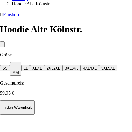
Hoodie Alte Kölnstr.

Fanshop
Hoodie Alte Kölnstr.
Größe
S
S
L
L
XL
XL
2XL
2XL
3XL
3XL
4XL
4XL
5XL
5XL
M
M
Gesamtpreis:
59,95 €
In den Warenkorb