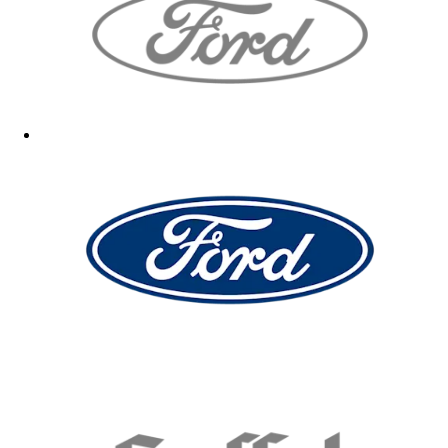
Toller Hoodie! Super Qualität. Schöner Aufdruck. Gerne mehr davon,
mit Kölner Dom gerne nochmal. :)
14.04.2026