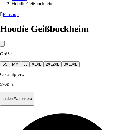
Hoodie Geißbockheim

Fanshop
Hoodie Geißbockheim
Größe
S
S
M
M
L
L
XL
XL
2XL
2XL
3XL
3XL
Gesamtpreis:
59,95 €
In den Warenkorb