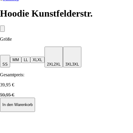
Hoodie Kunstfelderstr.
Größe
M
M
L
L
XL
XL
S
S
2XL
2XL
3XL
3XL
Gesamtpreis:
39,95 €
59,95 €
In den Warenkorb