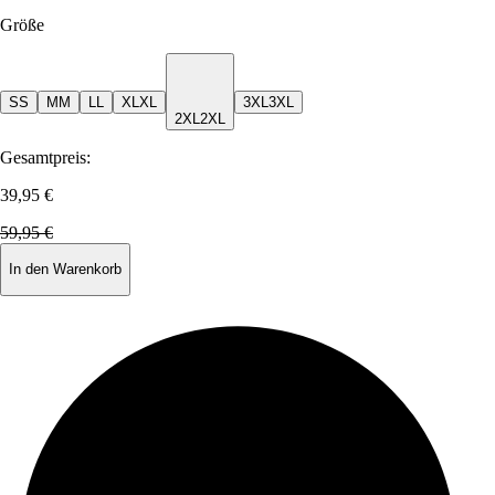
Größe
S
S
M
M
L
L
XL
XL
3XL
3XL
2XL
2XL
Gesamtpreis:
39,95 €
59,95 €
In den Warenkorb