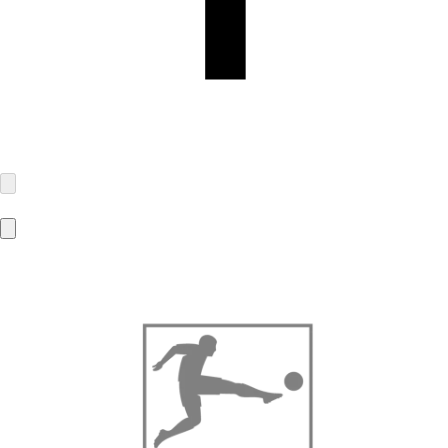
Global Garments GmbH
Hessenstr. 1
30855 Langenhagen
anfrage@global-garments.de