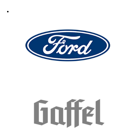
Ich bin sehr zufrieden. Die Farben und das Design, sag ich mal, sind
klasse. Der hoodie sitzt gut.
21.04.2026