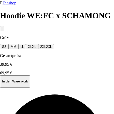

Fanshop
Hoodie WE:FC x SCHAMONG
Größe
S
S
M
M
L
L
XL
XL
2XL
2XL
Gesamtpreis:
39,95 €
69,95 €
In den Warenkorb