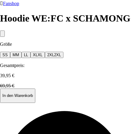

Fanshop
Hoodie WE:FC x SCHAMONG
Größe
S
S
M
M
L
L
XL
XL
2XL
2XL
Gesamtpreis:
39,95 €
69,95 €
In den Warenkorb