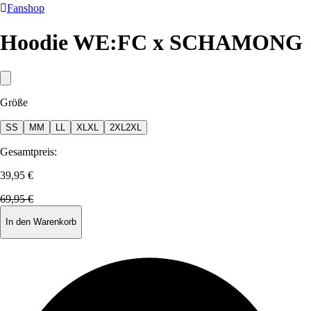

Fanshop
Hoodie WE:FC x SCHAMONG
Größe
S
S
M
M
L
L
XL
XL
2XL
2XL
Gesamtpreis:
39,95 €
69,95 €
In den Warenkorb