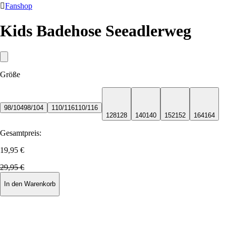

Fanshop
Kids Badehose Seeadlerweg
Größe
98/104
98/104
110/116
110/116
128
128
140
140
152
152
164
164
Gesamtpreis:
19,95 €
29,95 €
In den Warenkorb