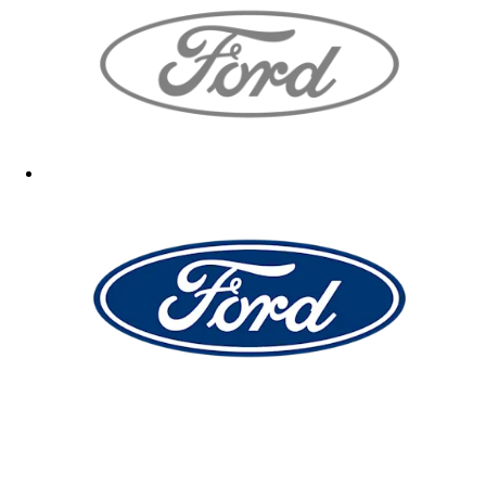
Die Badehose sieht sehr gut aus und hat meinem Neffen, für den es ein
Geschenk von mir ist, sehr gut gefallen. Zur Qualität kann ich auch
hier nichts sagen, da ICH sie nur vom Foto kenne.
18.10.2025