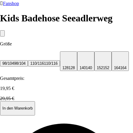

Fanshop
Kids Badehose Seeadlerweg
Größe
98/104
98/104
110/116
110/116
128
128
140
140
152
152
164
164
Gesamtpreis:
19,95 €
29,95 €
In den Warenkorb