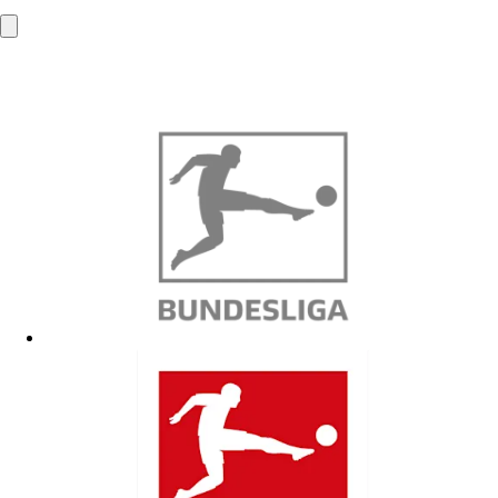
53840 Troisdorf
info@mba-solutions.de