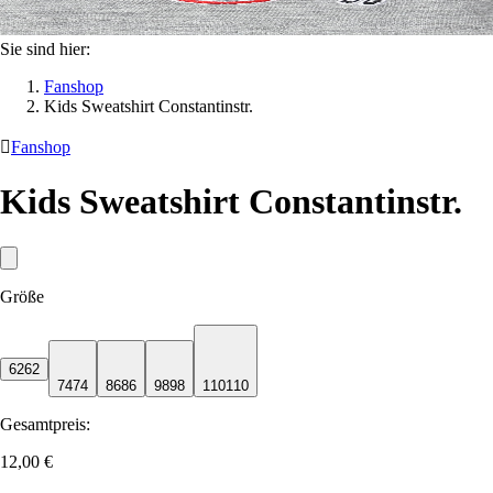
Sie sind hier:
Fanshop
Kids Sweatshirt Constantinstr.

Fanshop
Kids Sweatshirt Constantinstr.
Größe
62
62
74
74
86
86
98
98
110
110
Gesamtpreis:
12,00 €