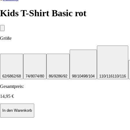
Kids T-Shirt Basic rot
Größe
62/68
62/68
74/80
74/80
86/92
86/92
98/104
98/104
110/116
110/116
Gesamtpreis:
14,95 €
In den Warenkorb