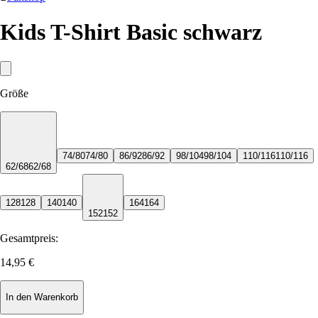
Kids T-Shirt Basic schwarz
Größe
74/80
74/80
86/92
86/92
98/104
98/104
110/116
110/116
62/68
62/68
128
128
140
140
164
164
152
152
Gesamtpreis:
14,95 €
In den Warenkorb