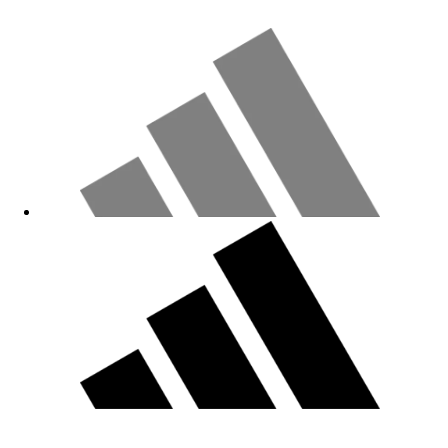
Mal sehen, wie lange der Print hält... Das Shirt an sich ist
toll.
03.06.2026