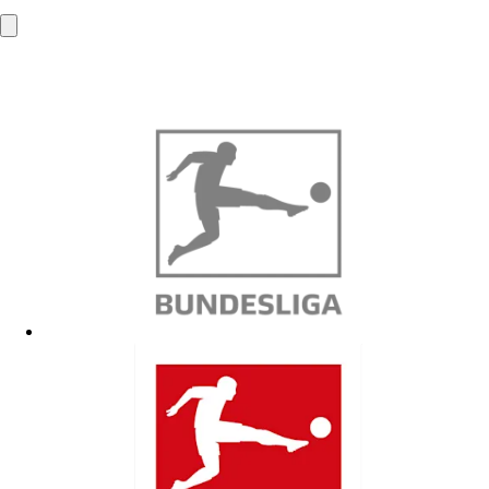
53840 Troisdorf
info@mba-solutions.de