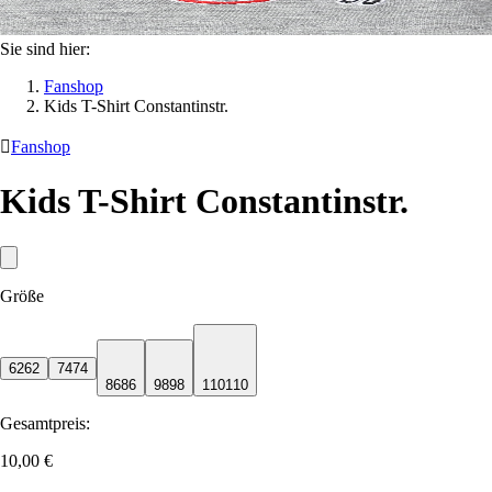
Sie sind hier:
Fanshop
Kids T-Shirt Constantinstr.

Fanshop
Kids T-Shirt Constantinstr.
Größe
62
62
74
74
86
86
98
98
110
110
Gesamtpreis:
10,00 €