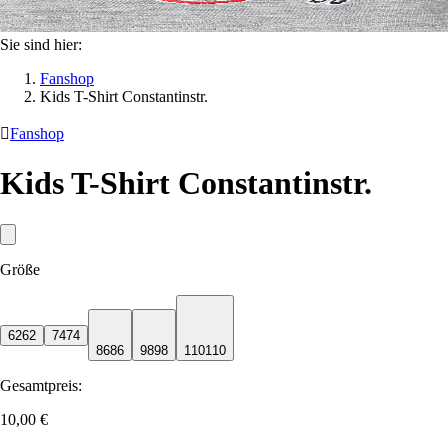
Sie sind hier:
Fanshop
Kids T-Shirt Constantinstr.

Fanshop
Kids T-Shirt Constantinstr.
Größe
62
62
74
74
86
86
98
98
110
110
Gesamtpreis:
10,00 €