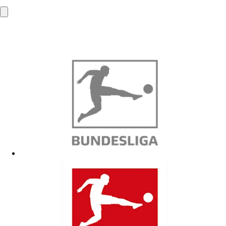
53840 Troisdorf
info@mba-solutions.de