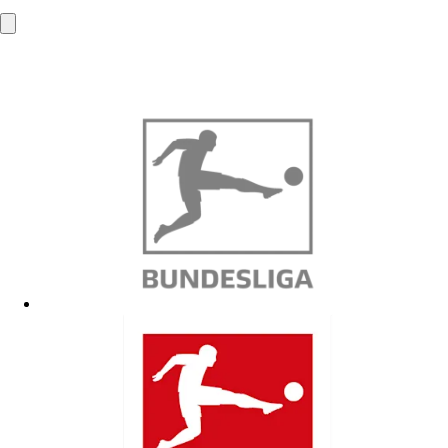
53840 Troisdorf
info@mba-solutions.de