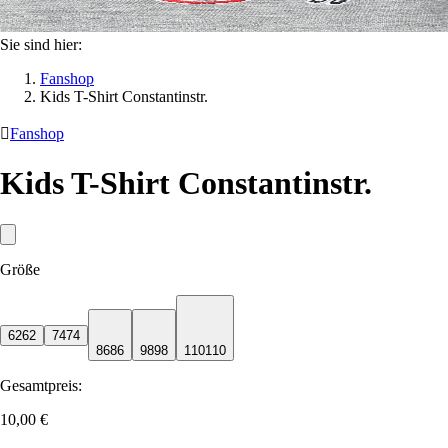
Sie sind hier:
Fanshop
Kids T-Shirt Constantinstr.

Fanshop
Kids T-Shirt Constantinstr.
Größe
62
62
74
74
86
86
98
98
110
110
Gesamtpreis:
10,00 €