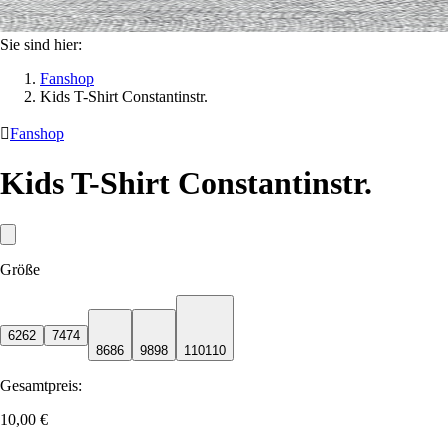
Sie sind hier:
Fanshop
Kids T-Shirt Constantinstr.

Fanshop
Kids T-Shirt Constantinstr.
Größe
62
62
74
74
86
86
98
98
110
110
Gesamtpreis:
10,00 €