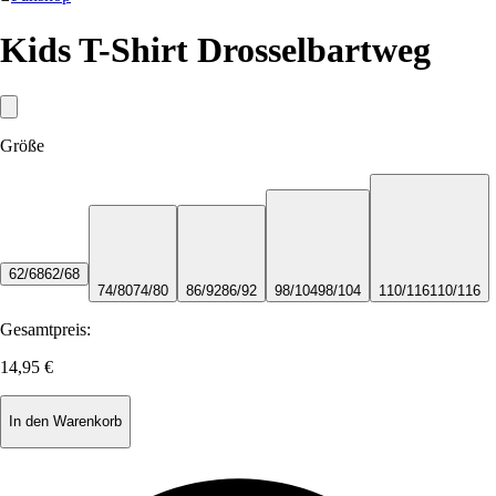
Kids T-Shirt Drosselbartweg
Größe
62/68
62/68
74/80
74/80
86/92
86/92
98/104
98/104
110/116
110/116
Gesamtpreis:
14,95 €
In den Warenkorb