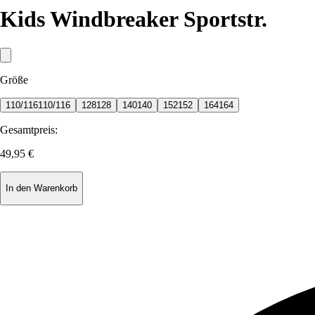
Kids Windbreaker Sportstr.
Größe
110/116
110/116
128
128
140
140
152
152
164
164
Gesamtpreis:
49,95 €
In den Warenkorb