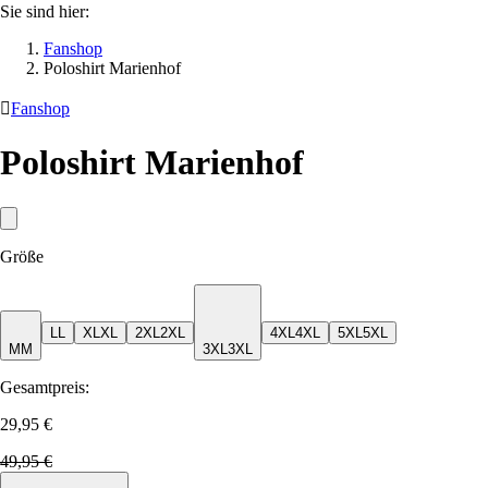
Sie sind hier:
Fanshop
Poloshirt Marienhof

Fanshop
Poloshirt Marienhof
Größe
L
L
XL
XL
2XL
2XL
4XL
4XL
5XL
5XL
M
M
3XL
3XL
Gesamtpreis:
29,95 €
49,95 €