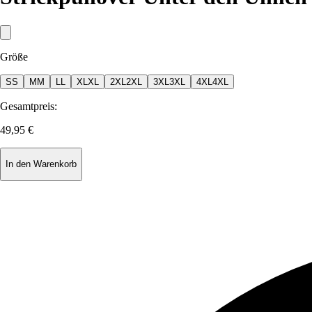
Größe
S
S
M
M
L
L
XL
XL
2XL
2XL
3XL
3XL
4XL
4XL
Gesamtpreis:
49,95 €
In den Warenkorb