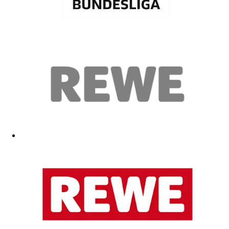
Gute Qualität, auch nach dem Waschen formstabil und färbt nicht
aus
17.05.2026