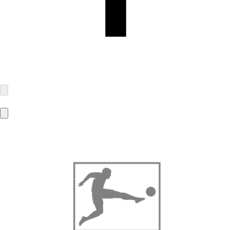
MBA-Solutions GmbH
Gierlichsstraße 26
53840 Troisdorf
info@mba-solutions.de