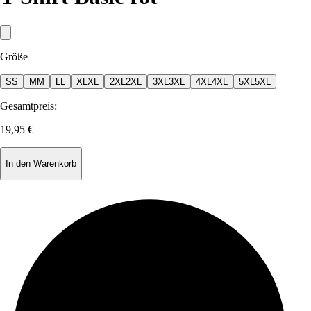
Größe
S
S
M
M
L
L
XL
XL
2XL
2XL
3XL
3XL
4XL
4XL
5XL
5XL
Gesamtpreis:
19,95 €
In den Warenkorb