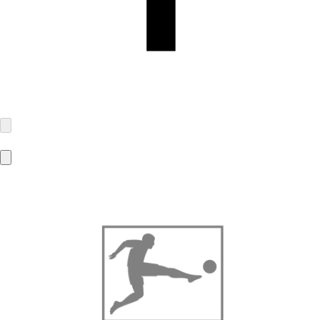
MBA-Solutions GmbH
Gierlichsstraße 26
53840 Troisdorf
info@mba-solutions.de