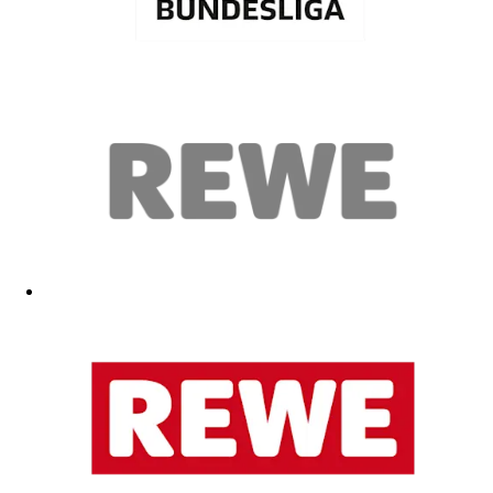
Gute Qualität, auch nach dem Waschen formstabil und färbt nicht
aus
17.05.2026