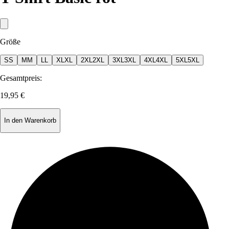
Größe
S
S
M
M
L
L
XL
XL
2XL
2XL
3XL
3XL
4XL
4XL
5XL
5XL
Gesamtpreis:
19,95 €
In den Warenkorb