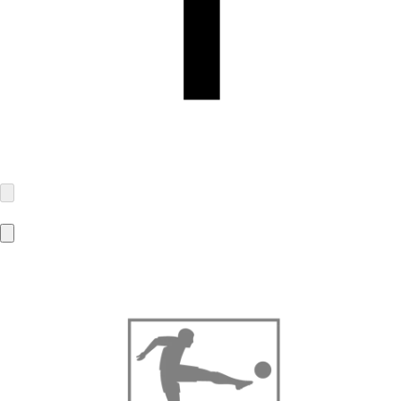
MBA-Solutions GmbH
Gierlichsstraße 26
53840 Troisdorf
info@mba-solutions.de