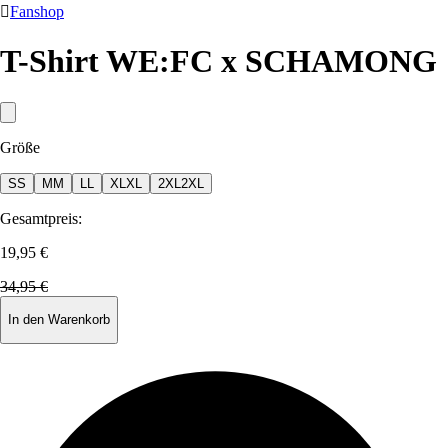

Fanshop
T-Shirt WE:FC x SCHAMONG
Größe
S
S
M
M
L
L
XL
XL
2XL
2XL
Gesamtpreis:
19,95 €
34,95 €
In den Warenkorb