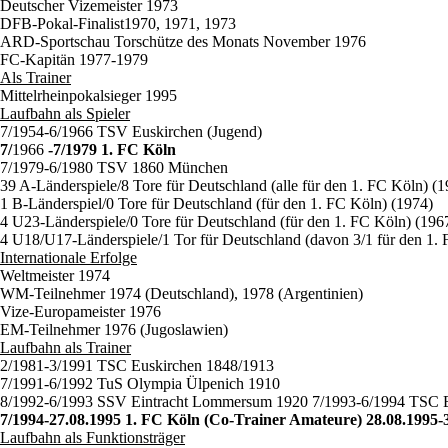
Deutscher Vizemeister 1973
DFB-Pokal-Finalist1970, 1971, 1973
ARD-Sportschau Torschütze des Monats November 1976
FC-Kapitän 1977-1979
Als Trainer
Mittelrheinpokalsieger 1995
Laufbahn als Spieler
7/1954-6/1966 TSV Euskirchen (Jugend)
7/
1966
-7/1979 1. FC Köln
7/1979-6/1980 TSV 1860 München
39 A-Länderspiele/8 Tore für Deutschland (alle für den 1. FC Köln) (
1 B-Länderspiel/0 Tore für Deutschland (für den 1. FC Köln) (1974)
4 U23-Länderspiele/0 Tore für Deutschland (für den 1. FC Köln) (196
4 U18/U17-Länderspiele/1 Tor für Deutschland (davon 3/1 für den 1.
Internationale Erfolge
Weltmeister 1974
WM-Teilnehmer 1974 (Deutschland), 1978 (Argentinien)
Vize-Europameister 1976
EM-Teilnehmer 1976 (Jugoslawien)
Laufbahn als Trainer
2/1981-3/1991 TSC Euskirchen 1848/1913
7/1991-6/1992 TuS Olympia Ülpenich 1910
8/1992-6/1993 SSV Eintracht Lommersum 1920 7/1993-6/1994 TSC E
7/1994-27.08.1995 1. FC Köln (Co-Trainer Amateure) 28.08.1995-3
Laufbahn als Funktionsträger