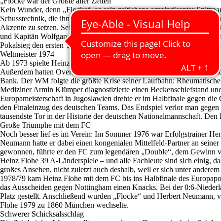
„Flocke war der Größte aller Zeiten“
Kein Wunder, denn „Flocke“, so sein zeitlebens omnipräsenter Spitzna
Schusstechnik, die ihn vor allem aus der Distanz enorm torgefährlich m
Akzente zu setzen. Sein ehemaliger Mitspieler Harald Konopka urteilt 
und Kapitän Wolfgang Overath. Umso bemerkenswerter ist die Tatsache
Pokalsieg den ersten Titel im FC-Trikot, gut zwei Jahre später debütie
Weltmeister 1974
Ab 1973 spielte Heinz Flohe dort regelmäßig, obwohl das Verhältnis 
Außerdem hatten Overath und Netzer eine große Lobby“, sagte „Flocke“
Bank. Der WM folgte die größte Krise seiner Laufbahn: Rheumatische 
Mediziner Armin Klümper diagnostizierte einen Beckenschiefstand und s
Europameisterschaft in Jugoslawien drehte er im Halbfinale gegen di
den Finaleinzug des deutschen Teams. Das Endspiel verlor man gege
tausendste Tor in der Historie der deutschen Nationalmannschaft. Den 
Große Triumphe mit dem FC
Noch besser lief es im Verein: Im Sommer 1976 war Erfolgstrainer He
Neumann hatte er dabei einen kongenialen Mittelfeld-Partner an sei
gewonnen, führte er den FC zum legendären „Double“, dem Gewinn von 
Heinz Flohe 39 A-Länderspiele – und alle Fachleute sind sich einig, d
großes Ansehen, nicht zuletzt auch deshalb, weil er sich unter ander
1978/79 kam Heinz Flohe mit dem FC bis ins Halbfinale des Europapok
das Ausscheiden gegen Nottingham einen Knacks. Bei der 0:6-Niede
Platz gestellt. Anschließend wurden „Flocke“ und Herbert Neumann, von
Flohe 1979 zu 1860 München wechselte.
Schwerer Schicksalsschlag