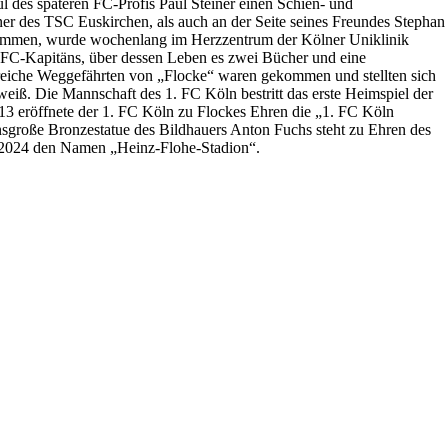
 des späteren FC-Profis Paul Steiner einen Schien- und
er des TSC Euskirchen, als auch an der Seite seines Freundes Stephan
usammen, wurde wochenlang im Herzzentrum der Kölner Uniklinik
 FC-Kapitäns, über dessen Leben es zwei Bücher und eine
lreiche Weggefährten von „Flocke“ waren gekommen und stellten sich
eiß. Die Mannschaft des 1. FC Köln bestritt das erste Heimspiel der
13 eröffnete der 1. FC Köln zu Flockes Ehren die „1. FC Köln
ensgroße Bronzestatue des Bildhauers Anton Fuchs steht zu Ehren des
it 2024 den Namen „Heinz-Flohe-Stadion“.