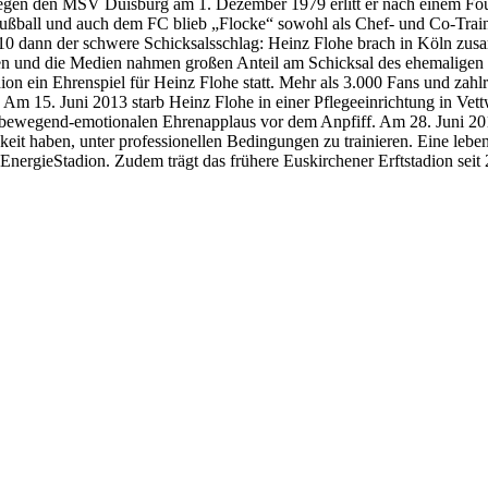
gegen den MSV Duisburg am 1. Dezember 1979 erlitt er nach einem Foul
Fußball und auch dem FC blieb „Flocke“ sowohl als Chef- und Co-Train
010 dann der schwere Schicksalsschlag: Heinz Flohe brach in Köln z
ten und die Medien nahmen großen Anteil am Schicksal des ehemaligen
n ein Ehrenspiel für Heinz Flohe statt. Mehr als 3.000 Fans und zah
 15. Juni 2013 starb Heinz Flohe in einer Pflegeeinrichtung in Vettw
n bewegend-emotionalen Ehrenapplaus vor dem Anpfiff. Am 28. Juni 20
keit haben, unter professionellen Bedingungen zu trainieren. Eine leb
nEnergieStadion. Zudem trägt das frühere Euskirchener Erftstadion se