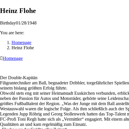
Heinz
Flohe
Birthday
01/28/1948
You are here:
Homepage
Heinz Flohe

Homepage
Der Double-Kapitän
Filigrantechniker am Ball, begnadeter Dribbler, torgefährlicher Spiel
seinem bislang größten Erfolg führte.
Obwohl stets eng mit seiner Heimatstadt Euskirchen verbunden, erbli
neben der Passion für Autos und Motorräder, gehörte seine Leidenscha
größtes Fußballtalent der Region. „Was der Junge mit dem Ball anstellte
Westauswahl waren die logische Folge. Als ihm schließlich auch der 
Legenden Jupp Röhrig und Georg Stollenwerk hatten das Top-Talent m
FC-Profi Toni Regh hatte sich als „Vermittler“ engagiert. Mit einem a
Qualitäten an und kam regelmäßig zum Einsatz.