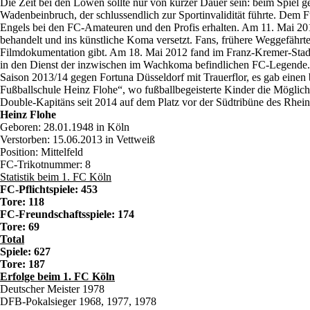
Die Zeit bei den Löwen sollte nur von kurzer Dauer sein: beim Spiel 
Wadenbeinbruch, der schlussendlich zur Sportinvalidität führte. Dem 
Engels bei den FC-Amateuren und den Profis erhalten. Am 11. Mai 2
behandelt und ins künstliche Koma versetzt. Fans, frühere Weggefähr
Filmdokumentation gibt. Am 18. Mai 2012 fand im Franz-Kremer-Stadio
in den Dienst der inzwischen im Wachkoma befindlichen FC-Legende. Am
Saison 2013/14 gegen Fortuna Düsseldorf mit Trauerflor, es gab eine
Fußballschule Heinz Flohe“, wo fußballbegeisterte Kinder die Möglich
Double-Kapitäns seit 2014 auf dem Platz vor der Südtribüne des Rhei
Heinz Flohe
Geboren: 28.01.1948 in Köln
Verstorben: 15.06.2013 in Vettweiß
Position: Mittelfeld
FC-Trikotnummer: 8
Statistik beim 1. FC Köln
FC-Pflichtspiele: 453
Tore: 118
FC-Freundschaftsspiele: 174
Tore: 69
Total
Spiele: 627
Tore: 187
Erfolge beim 1. FC Köln
Deutscher Meister 1978
DFB-Pokalsieger 1968, 1977, 1978