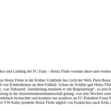
lenker und Liebling der FC-Fans – Heinz Flohe vereinte diese und weite
ckte Heinz Flohe in der Kölner Uniklinik das Licht der Welt. Dem Bes
ft von Kindesbeinen an dem Fußball. Schon als Schüler galt Heinz Flo
, war Zirkusreif. Stundenlang trainierte er mit Begeisterung“, so sein f
Sprung in die Juniorennationalmannschaft gelang, war sein Wechsel zu
ehrfach beobachtet und konnten nur positives an FC-Präsident Franz
lten VW-Käfer pendelte Heinz Flohe täglich von Euskirchen nach Köln zu