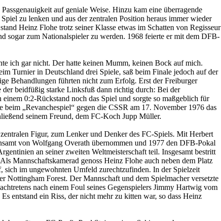
d Passgenauigkeit auf geniale Weise. Hinzu kam eine überragende
s Spiel zu lenken und aus der zentralen Position heraus immer wieder
 stand Heinz Flohe trotz seiner Klasse etwas im Schatten von Regisseur
nd sogar zum Nationalspieler zu werden. 1968 feierte er mit dem DFB-
te ich gar nicht. Der hatte keinen Mumm, keinen Bock auf mich.
im Turnier in Deutschland drei Spiele, saß beim Finale jedoch auf der
ge Behandlungen führten nicht zum Erfolg. Erst der Freiburger
 der beidfüßig starke Linksfuß dann richtig durch: Bei der
h einem 0:2-Rückstand noch das Spiel und sorgte so maßgeblich für
lohe beim „Revanchespiel“ gegen die CSSR am 17. November 1976 das
nschließend seinem Freund, dem FC-Koch Jupp Müller.
zentralen Figur, zum Lenker und Denker des FC-Spiels. Mit Herbert
Kapitänsamt von Wolfgang Overath übernommen und 1977 den DFB-Pokal
tinien an seiner zweiten Weltmeisterschaft teil. Insgesamt bestritt
nen. Als Mannschaftskamerad genoss Heinz Flohe auch neben dem Platz
f, sich im ungewohnten Umfeld zurechtzufinden. In der Spielzeit
ter Nottingham Forest. Der Mannschaft und dem Spielmacher versetzte
chtretens nach einem Foul seines Gegenspielers Jimmy Hartwig vom
 entstand ein Riss, der nicht mehr zu kitten war, so dass Heinz