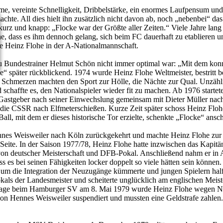
me, vereinte Schnelligkeit, Dribbelstärke, ein enormes Laufpensum un
achte. All dies hielt ihn zusätzlich nicht davon ab, noch „nebenbei“ da
kurz und knapp: „Flocke war der Größte aller Zeiten.“ Viele Jahre lang
, dass es ihm dennoch gelang, sich beim FC dauerhaft zu etablieren u
rte Heinz Flohe in der A-Nationalmannschaft.
zu Bundestrainer Helmut Schön nicht immer optimal war: „Mit dem konn
 später rückblickend. 1974 wurde Heinz Flohe Weltmeister, bestritt be
Schmerzen machten den Sport zur Hölle, die Nächte zur Qual. Unzähli
chaffte es, den Nationalspieler wieder fit zu machen. Ab 1976 startete
e Gastgeber nach seiner Einwechslung gemeinsam mit Dieter Müller nac
n die CSSR nach Elfmeterschießen. Kurze Zeit später schoss Heinz F
Ball, mit dem er dieses historische Tor erzielte, schenkte „Flocke“ a
nnes Weisweiler nach Köln zurückgekehrt und machte Heinz Flohe zur 
ner Seite. In der Saison 1977/78, Heinz Flohe hatte inzwischen das 
deutscher Meisterschaft und DFB-Pokal. Anschließend nahm er in Argen
ass es bei seinen Fähigkeiten locker doppelt so viele hätten sein kön
em um die Integration der Neuzugänge kümmerte und jungen Spielern hal
als der Landesmeister und scheiterte unglücklich am englischen Meis
rlage beim Hamburger SV am 8. Mai 1979 wurde Heinz Flohe wegen Na
 Hennes Weisweiler suspendiert und mussten eine Geldstrafe zahlen. Es