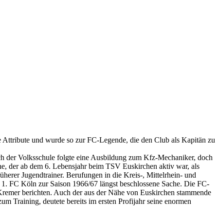
re Attribute und wurde so zur FC-Legende, die den Club als Kapitän zu
uch der Volksschule folgte eine Ausbildung zum Kfz-Mechaniker, doch
he, der ab dem 6. Lebensjahr beim TSV Euskirchen aktiv war, als
rüherer Jugendtrainer. Berufungen in die Kreis-, Mittelrhein- und
m 1. FC Köln zur Saison 1966/67 längst beschlossene Sache. Die FC-
 Kremer berichten. Auch der aus der Nähe von Euskirchen stammende
m Training, deutete bereits im ersten Profijahr seine enormen