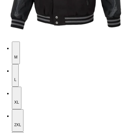
M
M
L
L
XL
XL
2XL
2XL