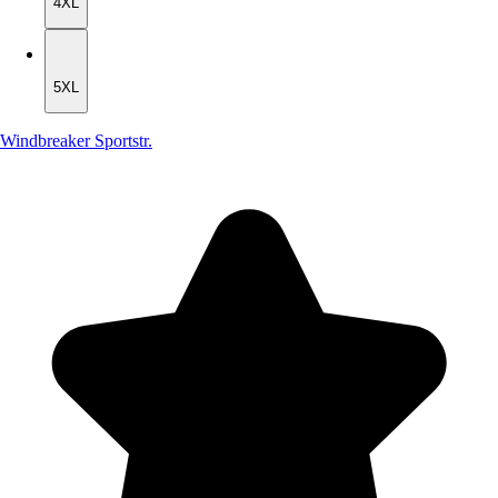
4XL
5XL
5XL
Windbreaker Sportstr.