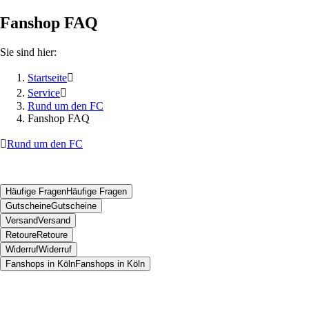
Fanshop FAQ
Sie sind hier:
Startseite

Service

Rund um den FC
Fanshop FAQ

Rund um den FC
Häufige Fragen
Häufige Fragen
Gutscheine
Gutscheine
Versand
Versand
Retoure
Retoure
Widerruf
Widerruf
Fanshops in Köln
Fanshops in Köln