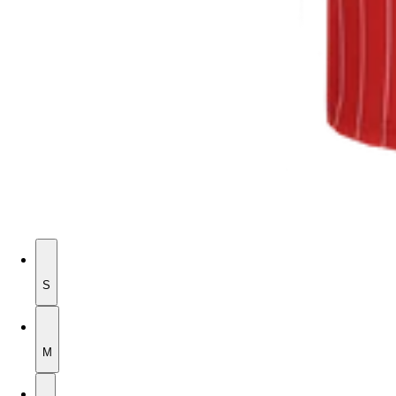
S
S
M
M
L