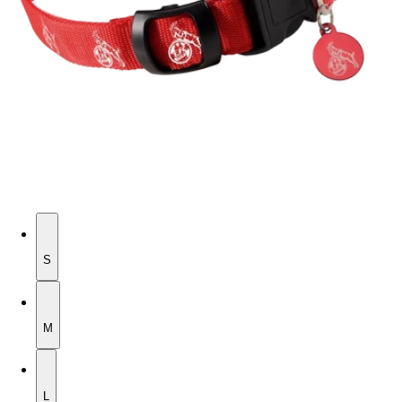
S
S
M
M
L
L