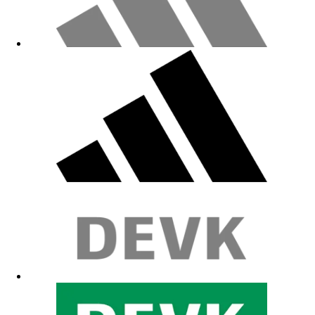
Sie hält schön warm, aber ein wenig zu klein für meinen dicken
Kopf
08.02.2026