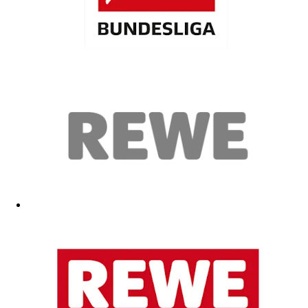
Ne süße und warme Mütze mit toller Aufschrift
11.12.2025