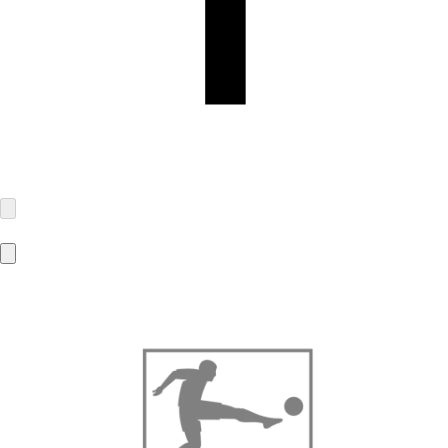
FOND OF GmbH
Vitalisstr. 67
50827 Köln
info@fondof.de