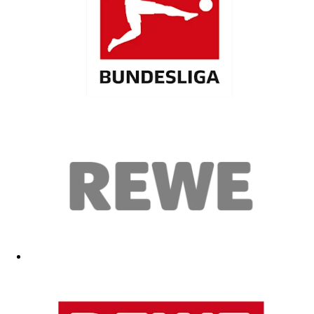
Passende Universalgröße - highlight
01.03.2026