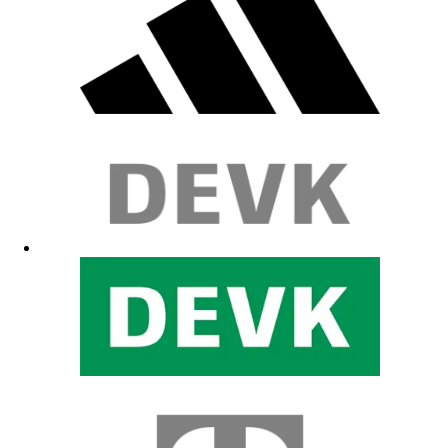
Total primitiv verarbeitet! Ein absoluter Fehlkauf!
04.06.2026