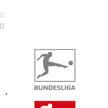
Athos GmbH
Baermannstraße 21
81245 München
info@athos.de