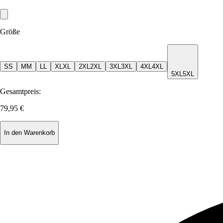
Größe
S
S
M
M
L
L
XL
XL
2XL
2XL
3XL
3XL
4XL
4XL
5XL
5XL
Gesamtpreis:
79,95 €
In den Warenkorb