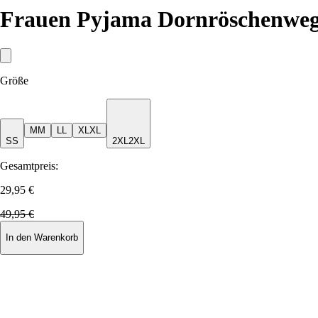
Frauen Pyjama Dornröschenwe
Größe
M
M
L
L
XL
XL
S
S
2XL
2XL
Gesamtpreis:
29,95 €
49,95 €
In den Warenkorb