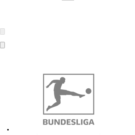
Makotex GmbH
Steinweg 23
51107 Köln
kontakt@makotex.de