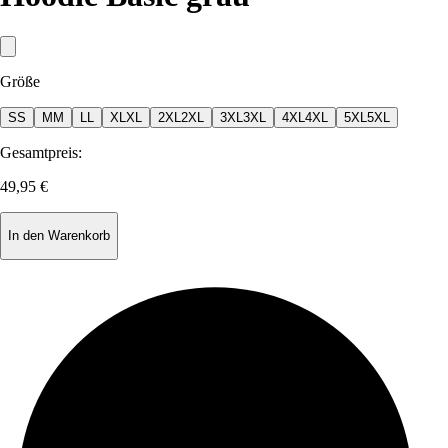
Größe
S
S
M
M
L
L
XL
XL
2XL
2XL
3XL
3XL
4XL
4XL
5XL
5XL
Gesamtpreis:
49,95 €
In den Warenkorb