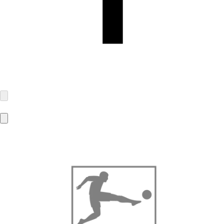
MBA-Solutions GmbH
Gierlichsstraße 26
53840 Troisdorf
info@mba-solutions.de