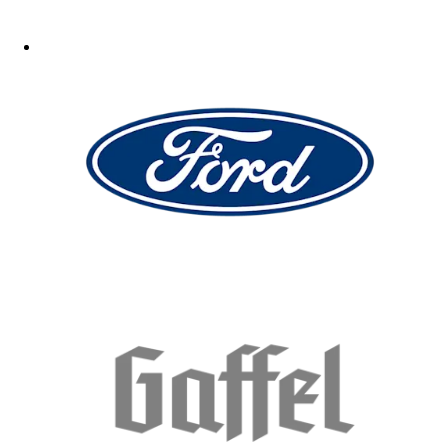
Schöner Hoodie, sehr angenehm zu tragen. Habe 2 Nummern größer
Bestellt und passt Perfekt.
08.01.2026