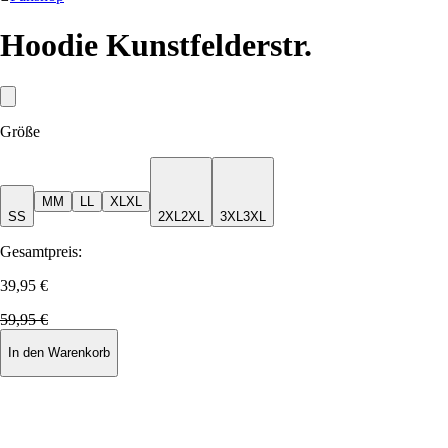
Hoodie Kunstfelderstr.
Größe
M
M
L
L
XL
XL
S
S
2XL
2XL
3XL
3XL
Gesamtpreis:
39,95 €
59,95 €
In den Warenkorb