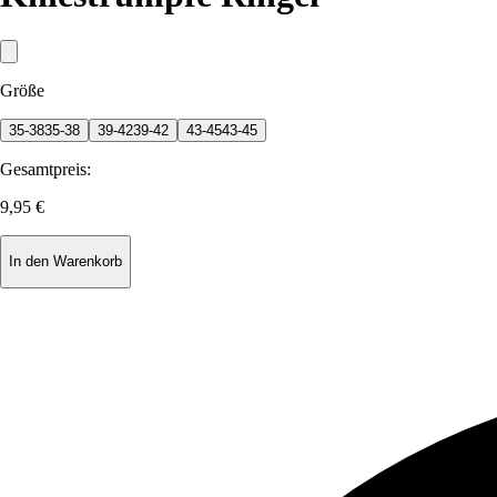
Größe
35-38
35-38
39-42
39-42
43-45
43-45
Gesamtpreis:
9,95 €
In den Warenkorb