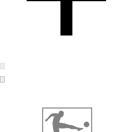
Jüscha GmbH
Herrlinghausen 8
42929 Wermelskirchen
info@juescha.de