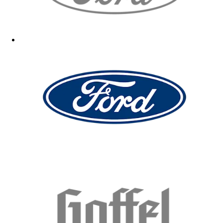
Sehr gut. Hatte gleiche vorher schon seit mehreren Jahren, die jetzt
aber etwas kaputt ist, deshalb habe ich die erneut gekauft.
23.03.2026