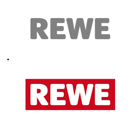
Babygrundausstattung für meinen neuen Urgroßneffen, obwohl der
Papa Bayer-Fan ist.
10.05.2026