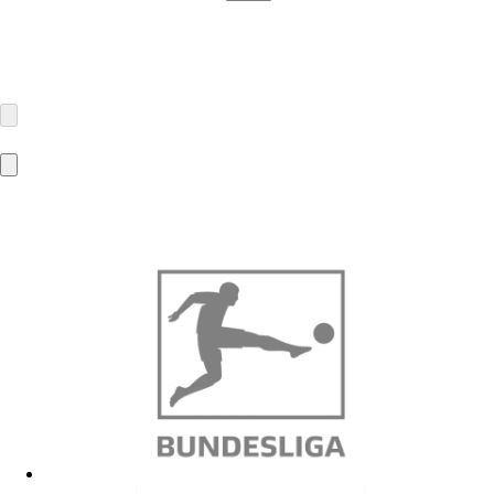
Nürnberg Gummi Babyartikel GmbH & Co.KG
Breitenloher Weg 6
91166 Georgensgmünd
info@nip-babyartikel.de