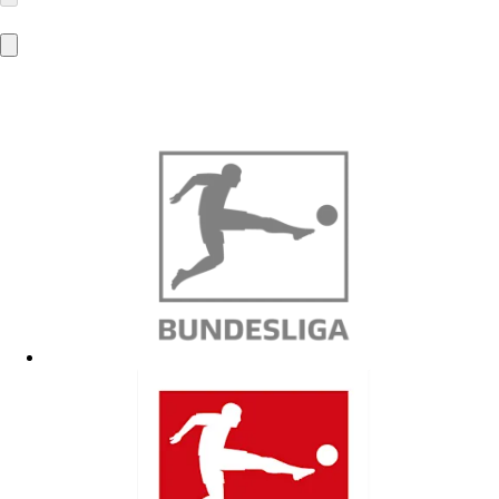
Johannisstraße 1
50226 Frechen
info@chaps-online.de