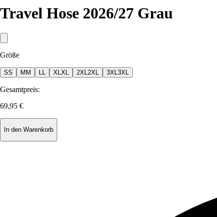
Travel Hose 2026/27 Grau
Größe
S
S
M
M
L
L
XL
XL
2XL
2XL
3XL
3XL
Gesamtpreis:
69,95 €
In den Warenkorb